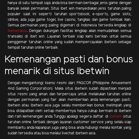
hanya di satu tempat saja anda bisa bermain berbagai jenis game dengan
banyak sekali permainan. Situs ibet win menyediakan jenis taruhan paling
populer saat ini seperti taruhan sportsbook, e-sports, game slots,
idnlive, ada juga game togel, live casino, tangkas dan game tembak ikan.
Semua permainan yang paling digemari di Indonesia tersedia lengkap di
Ibetwinasia
. Dengan dukungan fasilitas lengkap akan memudahkan semua
transaksi di ibet win. Layanan terbaik siap kami berikan untuk semua
penggemar taruhan online yang sudah mempercayakan ibetwin sebagai
tempat taruhan online terbaik.
Kemenangan pasti dan bonus
menarik di situs Ibetwin
Dengan mengantongi lisensi resmi dari PAGCOR (Philippine Amusement
And Gaming Corporation). Maka situs ibetwin sudah dipastikan menjadi
situs resmi yang aman dan terpercaya untuk melakukan taruhan online
dengan permainan yang fair akan memberikan anda kemenangan pasti.
Ibetwin atau Ibetwin asia juga selalu memberikan bonus melimpah yang
bisa didapatkan oleh setiap membernya hanya cukup bermain di ibetwin
dan raih kemenangan anda.Tunggu apalagi segera daftar di
ibetwin
situs
taruhan online terbaik dengan layanan customer service yang selalu siap
membantu anda kapanpun juga yang bisa anda hubungi melalui kontak yang
sudah tersedia atau bisa melalui livechat ibetwin asia.