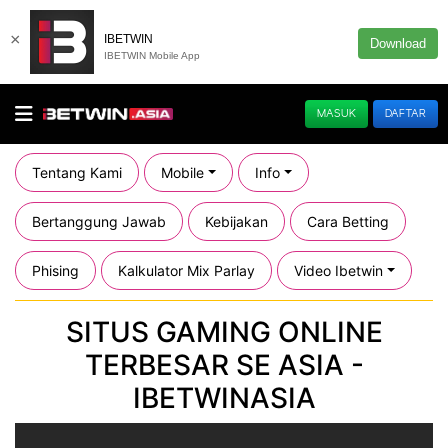
×
IBETWIN
Download
IBETWIN Mobile App
MASUK
DAFTAR
Tentang Kami
Mobile
Info
Bertanggung Jawab
Kebijakan
Cara Betting
Phising
Kalkulator Mix Parlay
Video Ibetwin
SITUS GAMING ONLINE
TERBESAR SE ASIA -
IBETWINASIA